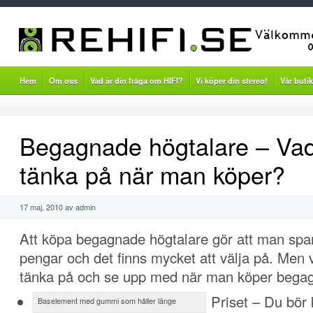
Hem
Om oss
Vad är din fråga om HIFI?
Vi köper din stereo!
Vår butik
Begagnade högtalare – Va
tänka på när man köper?
17 maj, 2010 av admin
Att köpa begagnade högtalare gör att man spa
pengar och det finns mycket att välja på. Men
tänka på och se upp med när man köper bega
Priset – Du bör k
Baselement med gummi som håller länge