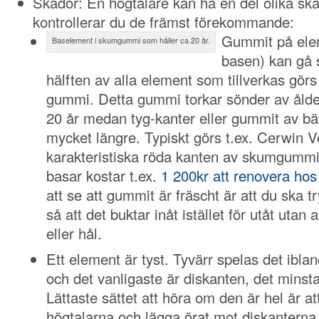
Skador: En högtalare kan ha en del olika ska
kontrollerar du de främst förekommande:
Gummit på elem
Baselement i skumgummi som håller ca 20 år.
basen) kan gå 
hälften av alla element som tillverkas görs
gummi. Detta gummi torkar sönder av ålder
20 år medan tyg-kanter eller gummit av bät
mycket längre. Typiskt görs t.ex. Cerwin
karakteristiska röda kanten av skumgummi
basar kostar t.ex
. 1 200kr att renovera hos
att se att gummit är fräscht är att du ska 
så att det buktar inåt istället för utåt utan a
eller hål.
Ett element är tyst. Tyvärr spelas det ibl
och det vanligaste är diskanten, det minst
Lättaste sättet att höra om den är hel är a
högtalarna och lägga örat mot diskanterna 