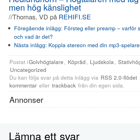
men hög känslighet
//Thomas, VD på
REHIFI.SE
Föregående inlägg:
Försteg eller preamp – varför
och vad är det?
Nästa inlägg:
Koppla stereon med din mp3-spelare, 
Postat i
Golvhögtalare
,
Köpråd
,
Ljudskola
,
Stativhö
Uncategorized
Du kan följa svar på detta inlägg via
RSS 2.0-flödet
kommentar
eller
trackback
från din egen sida.
Annonser
Lämna ett svar