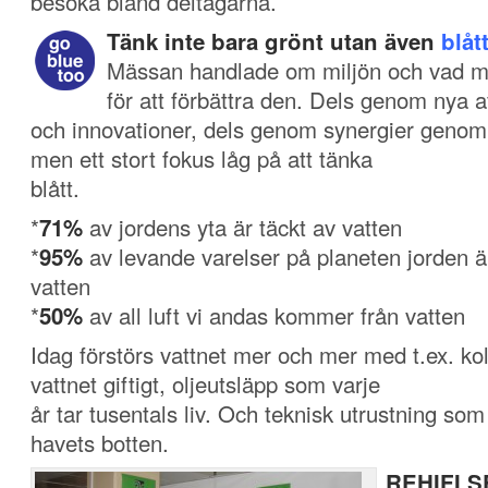
besöka bland deltagarna.
Tänk inte bara grönt utan även
blåt
Mässan handlade om miljön och vad m
för att förbättra den. Dels genom nya a
och innovationer, dels genom synergier genom
men ett stort fokus låg på att tänka
blått.
*
71%
av jordens yta är täckt av vatten
*
95%
av levande varelser på planeten jorden 
vatten
*
50%
av all luft vi andas kommer från vatten
Idag förstörs vattnet mer och mer med t.ex. ko
vattnet giftigt, oljeutsläpp som varje
år tar tusentals liv. Och teknisk utrustning s
havets botten.
REHIFI.S