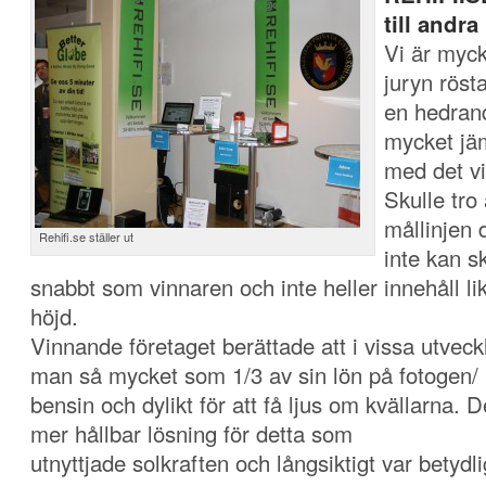
till andra
Vi är myck
juryn rösta
en hedrand
mycket j
med det v
Skulle tro
mållinjen 
Rehifi.se ställer ut
inte kan s
snabbt som vinnaren och inte heller innehåll l
höjd.
Vinnande företaget berättade att i vissa utveck
man så mycket som 1/3 av sin lön på fotogen/
bensin och dylikt för att få ljus om kvällarna.
mer hållbar lösning för detta som
utnyttjade solkraften och långsiktigt var betydlig