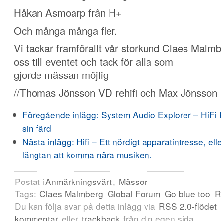
Håkan Asmoarp från H+
Och många många fler.
Vi tackar framförallt vår storkund Claes Malm
oss till eventet och tack för alla som
gjorde mässan möjlig!
//Thomas Jönsson VD rehifi och Max Jönsson
Föregående inlägg:
System Audio Explorer – HiFi K
sin färd
Nästa inlägg:
Hifi – Ett nördigt apparatintresse, el
längtan att komma nära musiken.
Postat i
Anmärkningsvärt
,
Mässor
Tags:
Claes Malmberg
Global Forum
Go blue too
R
Du kan följa svar på detta inlägg via
RSS 2.0-flödet
kommentar
eller
trackback
från din egen sida.