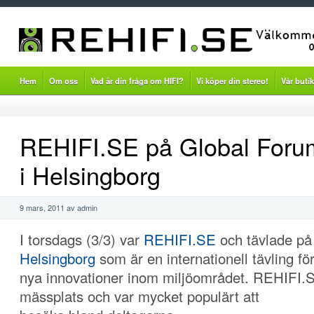
Hem
Om oss
Vad är din fråga om HIFI?
Vi köper din stereo!
Vår butik
REHIFI.SE på Global For
i Helsingborg
9 mars, 2011 av admin
I torsdags (3/3) var
REHIFI.SE
och tävlade p
Helsingborg
som är en internationell tävling fö
nya innovationer inom miljöområdet. REHIFI.
mässplats och var mycket populärt att