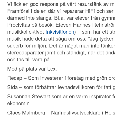
Vi fick en god respons på vårt resurstänk av 
Framförallt delen där vi reparerar HiFi och ser ti
därmed inte slängs. Bl.a. var elever från gym
Procivitas på besök. Eleven Hannes Rehnströ
musikkollektivet
Inkvisitionen
) – som har ett st
musik hade detta att säga om oss: ”Jag tycker 
superb för miljön. Det är något man inte tänker
stereoapparater jämt och ständigt, när det änd
och tas till vara på”
Med på plats var t.ex.
Recap – Som investerar i företag med grön pro
Sida – som förbättrar levnadsvillkoren för fatt
Susannah Stewart som är en varm inspiratör f
ekonomin”
Claes Malmberg – Näringslivsutvecklare i Hel